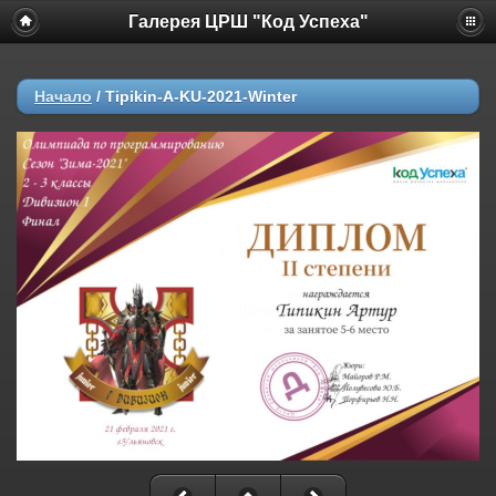
Галерея ЦРШ "Код Успеха"
Начало
/
Tipikin-A-KU-2021-Winter