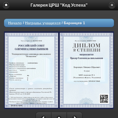
Галерея ЦРШ "Код Успеха"
Начало
/
Награды учащихся
/
Баранцев 1