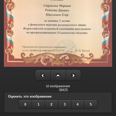
id изображения
38425
Оценить это изображение
0
1
2
3
4
5